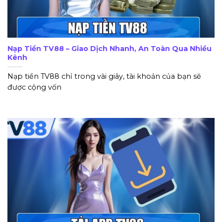
Nạp Tiền TV88 – Giao Dịch Nhanh, An Toàn Qua Nhiều
Kênh
Nạp tiền TV88 chỉ trong vài giây, tài khoản của bạn sẽ
được cộng vốn