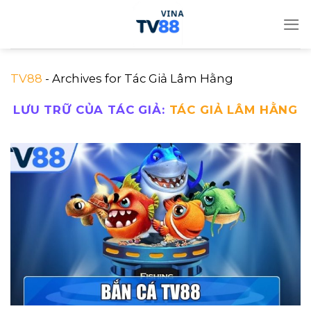
Chuyển
đến
nội
dung
TV88
-
Archives for Tác Giả Lâm Hằng
LƯU TRỮ CỦA TÁC GIẢ:
TÁC GIẢ LÂM HẰNG