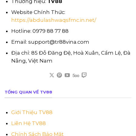
Thương hiệu:
TV88
Website Chính Thức:
https://abdulashwaqsfmc.in.net/
Hotline: 0979 88 77 88
Email:
support@tr88vina.com
Địa chỉ: 85 Đỗ Đăng Đệ, Hoà Xuân, Cẩm Lệ, Đà
Nẵng, Việt Nam
TỔNG QUAN VỀ TV88
Giới Thiệu TV88
Liên Hệ TV88
Chính Sách Bảo Mật