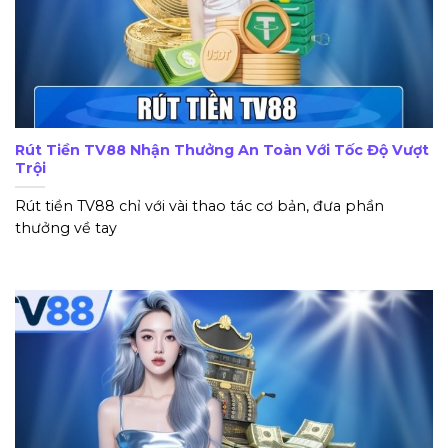
Rút Tiền TV88 Nhận Thưởng An Toàn Với Tốc Độ Vượt
Trội
Rút tiền TV88 chỉ với vài thao tác cơ bản, đưa phần
thưởng về tay