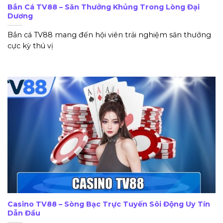
Bắn Cá TV88 – Săn Thưởng Khủng Trong Lòng Đại
Dương
Bắn cá TV88 mang đến hội viên trải nghiệm săn thưởng
cực kỳ thú vị
Casino TV88 – Sòng Bạc Trực Tuyến Sôi Động Uy Tín
Dẫn Đầu